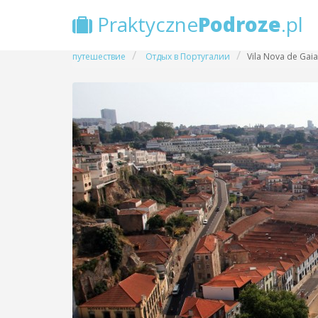
Vila Nova de Gaia в
Praktyczne
Podroze
.pl
путешествие
Отдых в Португалии
Vila Nova de Gaia