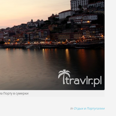
а Порту в сумерки
In
Отдых в Португалии