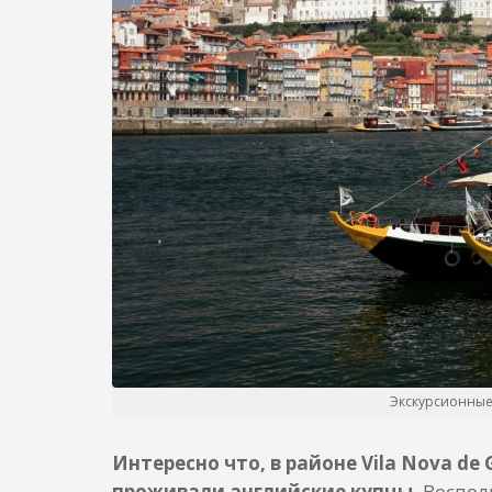
Экскурсионные 
Интересно что, в районе Vila Nova de
проживали английские купцы.
Восполь