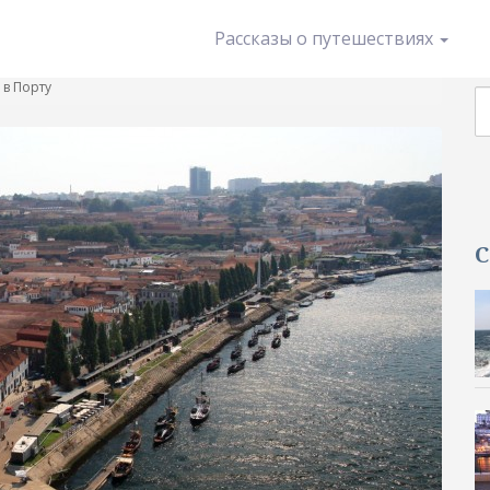
 Порту
Рассказы о путешествиях
п
 в Порту
С