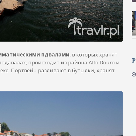
климатическими пдвалами
, в которых хранят
Р
подавалах, происходит из района Alto Douro и
ке. Портвейн разливают в бутылки, хранят