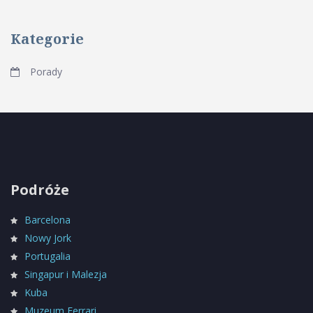
Kategorie
Porady
Podróże
Barcelona
Nowy Jork
Portugalia
Singapur i Malezja
Kuba
Muzeum Ferrari