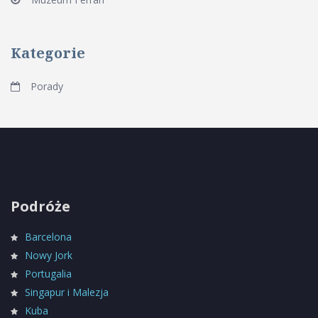
Kategorie
Porady
Podróże
Barcelona
Nowy Jork
Portugalia
Singapur i Malezja
Kuba