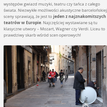
występów gwiazd muzyki, teatru czy tańca z całego
świata. Niezwykłe możliwości akustyczne barcelońskiej
sceny sprawiają, że jest to
jeden z najznakomitszych
teatrów w Europie
. Najczęściej wystawiane są tu
klasyczne utwory – Mozart, Wagner czy Verdi. Liceu to
prawdziwy skarb wśród scen operowych!