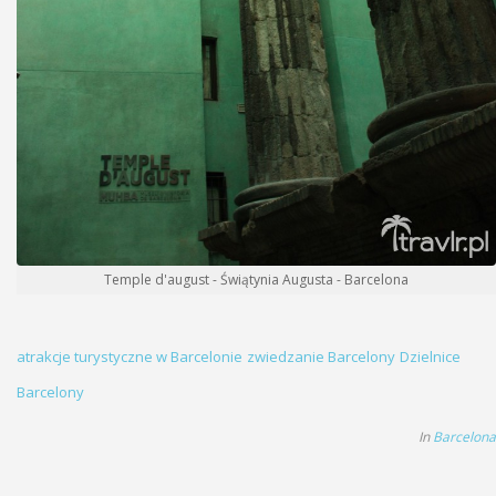
Temple d'august - Świątynia Augusta - Barcelona
atrakcje turystyczne w Barcelonie
zwiedzanie Barcelony
Dzielnice
Barcelony
In
Barcelona