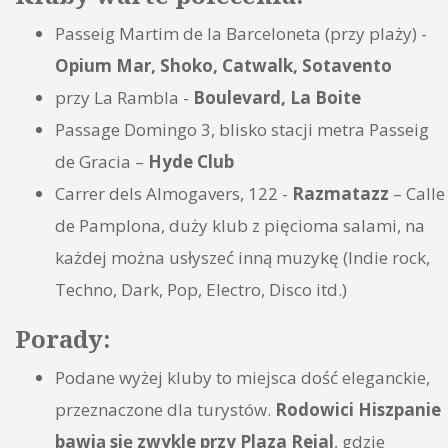
Passeig Martim de la Barceloneta (przy plaży) -
Opium Mar, Shoko, Catwalk, Sotavento
przy La Rambla -
Boulevard, La Boite
Passage Domingo 3, blisko stacji metra Passeig
de Gracia –
Hyde Club
Carrer dels Almogavers, 122 -
Razmatazz
– Calle
de Pamplona, duży klub z pięcioma salami, na
każdej można usłyszeć inną muzykę (Indie rock,
Techno, Dark, Pop, Electro, Disco itd.)
Porady:
Podane wyżej kluby to miejsca dość eleganckie,
przeznaczone dla turystów.
Rodowici Hiszpanie
bawią się zwykle przy Plaza Reial
, gdzie