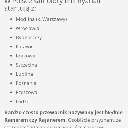
W Polsce samoloty linii Ryanair
startują z:
Modlina (k. Warszawy)
Wrocławia
Bydgoszczy
Katawic
Krakowa
Szczecina
Lublina
Poznania
Rzeszowa
Łodzi
Bardzo często przewoźnik nazywany jest błędnie
Rainerem czy Rajanerem.
Osobiście przyznam, że
czasem też zdarza mi się wpisać te nazwy w