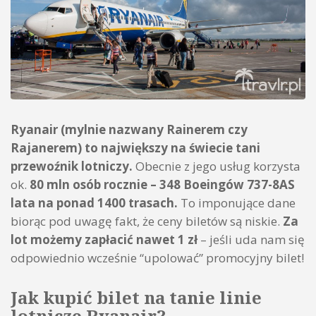
Ryanair (mylnie nazwany Rainerem czy
Rajanerem) to największy na świecie tani
przewoźnik lotniczy.
Obecnie z jego usług korzysta
ok.
80 mln osób rocznie – 348 Boeingów 737-8AS
lata na ponad 1400 trasach.
To imponujące dane
biorąc pod uwagę fakt, że ceny biletów są niskie.
Za
lot możemy zapłacić nawet 1 zł
– jeśli uda nam się
odpowiednio wcześnie “upolować” promocyjny bilet!
Jak kupić bilet na tanie linie
lotnicze Ryanair?