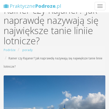
Praktyczne
Podroze
.pl
Rainer czy Rajaner? Jak
Wybie
naprawdę nazywają się
największe tanie liniie
lotnicze?
Podróże
porady
Rainer czy Rajaner? Jak naprawdę nazywają się największe tanie liniie
lotnicze?